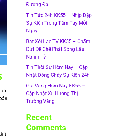
Đương Đại
Tin Tức 24h KK55 – Nhịp Đập
Sự Kiện Trong Tầm Tay Mỗi
Ngày
Bắt Xôi Lạc TV KK55 – Chấm
Dứt Đế Chế Phát Sóng Lậu
Nghìn Tỷ
Tin Thời Sự Hôm Nay – Cập
Nhật Dòng Chảy Sự Kiện 24h
5
Giá Vàng Hôm Nay KK55 –
trực
Cập Nhật Xu Hướng Thị
hoản
Trường Vàng
Recent
Comments
chủ.