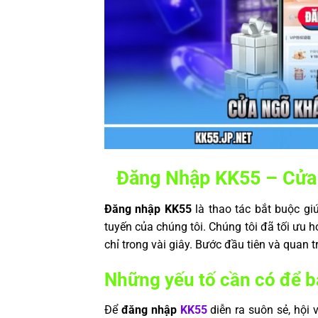
Đăng Nhập KK55 – Cửa 
Đăng nhập KK55
là thao tác bắt buộc giú
tuyến của chúng tôi. Chúng tôi đã tối ưu h
chỉ trong vài giây. Bước đầu tiên và quan t
Những yếu tố cần có để 
Để
đăng nhập
KK55
diễn ra suôn sẻ, hội 