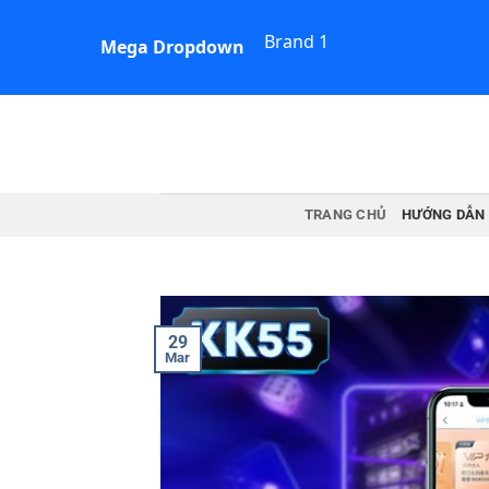
Brand 1
Mega Dropdown
Skip
to
content
TRANG CHỦ
HƯỚNG DẪN
29
Mar