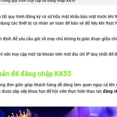
 trong quy trình truy cập và đăng nhập KK55
tất quy trình đăng ký và sở hữu mật khẩu bảo mật trước khi 
 dụng các thiết bị cá nhân an toàn để bảo vệ dữ liệu khi thực 
ổn định để yêu cầu gửi về máy chủ không bị gián đoạn giữa c
hỉ nên truy cập một tài khoản trên một địa chỉ IP duy nhất để
 bản để đăng nhập KK55
 cùng đơn giản giúp khách hàng dễ dàng làm quen ngay cả khi
u được sắp xếp khoa học để hội viên thực hiện thao tác
đăng n