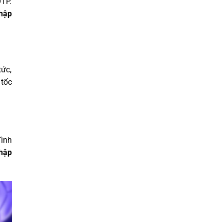
OTP.
hập
tức,
 tốc
đình
hập