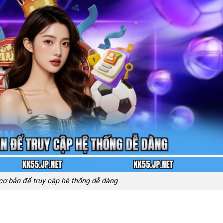
 cơ bản để truy cập hệ thống dễ dàng