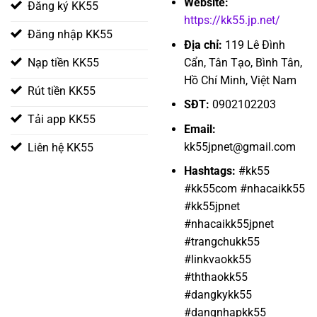
Website:
Đăng ký KK55
https://kk55.jp.net/
Đăng nhập KK55
Địa chỉ:
119 Lê Đình
Cẩn, Tân Tạo, Bình Tân,
Nạp tiền KK55
Hồ Chí Minh, Việt Nam
Rút tiền KK55
SĐT:
0902102203
Tải app KK55
Email:
kk55jpnet@gmail.com
Liên hệ KK55
Hashtags:
#kk55
#kk55com #nhacaikk55
#kk55jpnet
#nhacaikk55jpnet
#trangchukk55
#linkvaokk55
#ththaokk55
#dangkykk55
#dangnhapkk55