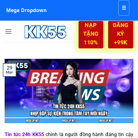
☰
Mega Dropdown
Skip
NẠP
ĐĂNG
to
TẶNG
KÝ
content
110%
+99K
29
Mar
Tin tức 24h KK55
chính là người đồng hành đáng tin cậy