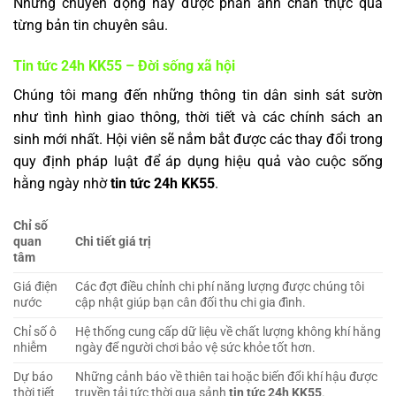
Những chuyển động này được phản ánh chân thực qua
từng bản tin chuyên sâu.
Tin tức 24h KK55 – Đời sống xã hội
Chúng tôi mang đến những thông tin dân sinh sát sườn
như tình hình giao thông, thời tiết và các chính sách an
sinh mới nhất. Hội viên sẽ nắm bắt được các thay đổi trong
quy định pháp luật để áp dụng hiệu quả vào cuộc sống
hằng ngày nhờ
tin tức 24h KK55
.
Chỉ số
quan
Chi tiết giá trị
tâm
Giá điện
Các đợt điều chỉnh chi phí năng lượng được chúng tôi
nước
cập nhật giúp bạn cân đối thu chi gia đình.
Chỉ số ô
Hệ thống cung cấp dữ liệu về chất lượng không khí hằng
nhiễm
ngày để người chơi bảo vệ sức khỏe tốt hơn.
Dự báo
Những cảnh báo về thiên tai hoặc biến đổi khí hậu được
thời tiết
truyền tải tức thời qua sảnh
tin tức 24h KK55
.