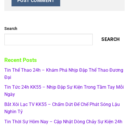
Search
SEARCH
Recent Posts
Tin Thể Thao 24h – Khám Phá Nhịp Đập Thể Thao Đương
Đại
Tin Tức 24h KK55 – Nhịp Đập Sự Kiện Trong Tầm Tay Mỗi
Ngày
Bắt Xôi Lạc TV KK55 – Chấm Dứt Đế Chế Phát Sóng Lậu
Nghìn Tỷ
Tin Thời Sự Hôm Nay – Cập Nhật Dòng Chảy Sự Kiện 24h