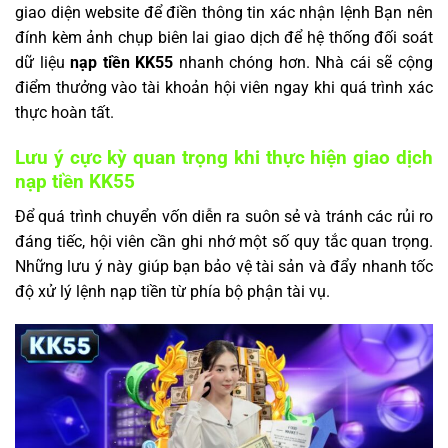
giao diện website để điền thông tin xác nhận lệnh Bạn nên
đính kèm ảnh chụp biên lai giao dịch để hệ thống đối soát
dữ liệu
nạp tiền KK55
nhanh chóng hơn. Nhà cái sẽ cộng
điểm thưởng vào tài khoản hội viên ngay khi quá trình xác
thực hoàn tất.
Lưu ý cực kỳ quan trọng khi thực hiện giao dịch
nạp tiền KK55
Để quá trình chuyển vốn diễn ra suôn sẻ và tránh các rủi ro
đáng tiếc, hội viên cần ghi nhớ một số quy tắc quan trọng.
Những lưu ý này giúp bạn bảo vệ tài sản và đẩy nhanh tốc
độ xử lý lệnh nạp tiền từ phía bộ phận tài vụ.