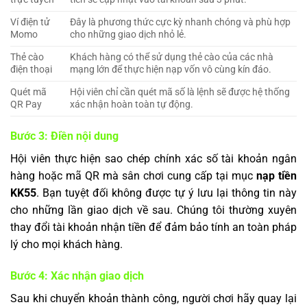
Ví điện tử
Đây là phương thức cực kỳ nhanh chóng và phù hợp
Momo
cho những giao dịch nhỏ lẻ.
Thẻ cào
Khách hàng có thể sử dụng thẻ cào của các nhà
điện thoại
mạng lớn để thực hiện nạp vốn vô cùng kín đáo.
Quét mã
Hội viên chỉ cần quét mã số là lệnh sẽ được hệ thống
QR Pay
xác nhận hoàn toàn tự động.
Bước 3: Điền nội dung
Hội viên thực hiện sao chép chính xác số tài khoản ngân
hàng hoặc mã QR mà sân chơi cung cấp tại mục
nạp tiền
KK55
. Bạn tuyệt đối không được tự ý lưu lại thông tin này
cho những lần giao dịch về sau. Chúng tôi thường xuyên
thay đổi tài khoản nhận tiền để đảm bảo tính an toàn pháp
lý cho mọi khách hàng.
Bước 4: Xác nhận giao dịch
Sau khi chuyển khoản thành công, người chơi hãy quay lại