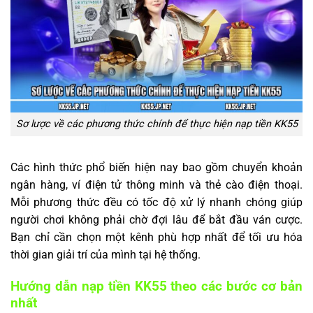
Sơ lược về các phương thức chính để thực hiện nạp tiền KK55
Các hình thức phổ biến hiện nay bao gồm chuyển khoản
ngân hàng, ví điện tử thông minh và thẻ cào điện thoại.
Mỗi phương thức đều có tốc độ xử lý nhanh chóng giúp
người chơi không phải chờ đợi lâu để bắt đầu ván cược.
Bạn chỉ cần chọn một kênh phù hợp nhất để tối ưu hóa
thời gian giải trí của mình tại hệ thống.
Hướng dẫn nạp tiền KK55 theo các bước cơ bản
nhất