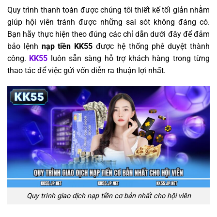
Quy trình thanh toán được chúng tôi thiết kế tối giản nhằm
giúp hội viên tránh được những sai sót không đáng có.
Bạn hãy thực hiện theo đúng các chỉ dẫn dưới đây để đảm
bảo lệnh
nạp tiền KK55
được hệ thống phê duyệt thành
công.
KK55
luôn sẵn sàng hỗ trợ khách hàng trong từng
thao tác để việc gửi vốn diễn ra thuận lợi nhất.
Quy trình giao dịch nạp tiền cơ bản nhất cho hội viên