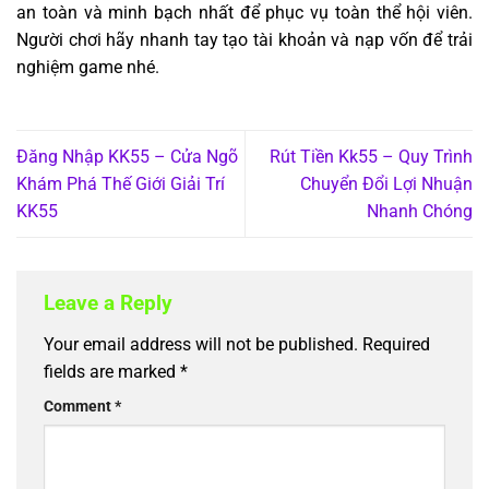
an toàn và minh bạch nhất để phục vụ toàn thể hội viên.
Người chơi hãy nhanh tay tạo tài khoản và nạp vốn để trải
nghiệm game nhé.
Đăng Nhập KK55 – Cửa Ngõ
Rút Tiền Kk55 – Quy Trình
Khám Phá Thế Giới Giải Trí
Chuyển Đổi Lợi Nhuận
KK55
Nhanh Chóng
Leave a Reply
Your email address will not be published.
Required
fields are marked
*
Comment
*