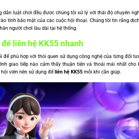
g dẫn luật chơi đều được chúng tôi xử lý với thái độ chuyên ng
vào tính bảo mật của các cuộc hội thoại. Chúng tôi tin rằng dịc
hân người chơi lâu dài tại hệ thống.
 để liên hệ KK55 nhanh
i để phù hợp với thói quen sử dụng công nghệ của từng đối t
ênh giao tiếp nào cảm thấy thuận tiện và thoải mái nhất cho
 hội viên nên sử dụng để
liên hệ KK55
mỗi khi cần giúp.