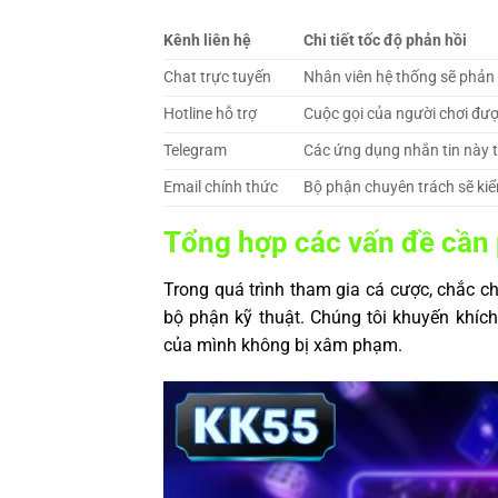
Kênh liên hệ
Chi tiết tốc độ phản hồi
Chat trực tuyến
Nhân viên hệ thống sẽ phản 
Hotline hỗ trợ
Cuộc gọi của người chơi được
Telegram
Các ứng dụng nhắn tin này t
Email chính thức
Bộ phận chuyên trách sẽ kiểm
Tổng hợp các vấn đề cần 
Trong quá trình tham gia cá cược, chắc c
bộ phận kỹ thuật. Chúng tôi khuyến khí
của mình không bị xâm phạm.