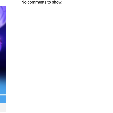
No comments to show.