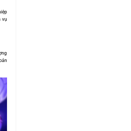
hiệp
h vụ
ượng
 bản