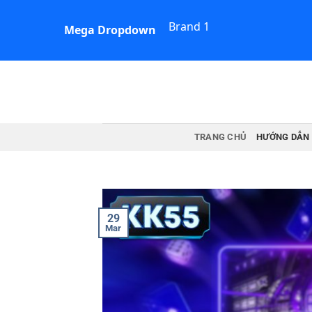
Brand 1
Mega Dropdown
Skip
to
content
TRANG CHỦ
HƯỚNG DẪN
29
Mar