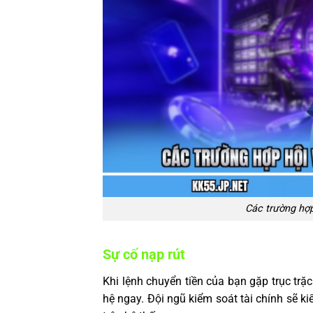
Các trường hợp
Sự cố nạp rút
Khi lệnh chuyển tiền của bạn gặp trục trặ
hệ ngay. Đội ngũ kiểm soát tài chính sẽ ki