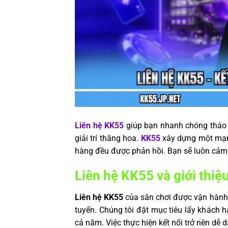
Liên hệ KK55
giúp bạn nhanh chóng tháo 
giải trí thăng hoa.
KK55
xây dựng một mạn
hàng đều được phản hồi. Bạn sẽ luôn cảm
Liên hệ KK55 và giới thi
Liên hệ KK55
của sân chơi được vận hành b
tuyến. Chúng tôi đặt mục tiêu lấy khách h
cả năm. Việc thực hiện kết nối trở nên dễ 