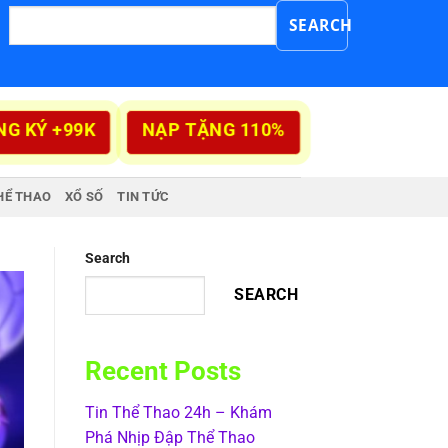
SEARCH
NG KÝ +99K
NẠP TẶNG 110%
HỂ THAO
XỔ SỐ
TIN TỨC
Search
SEARCH
Recent Posts
Tin Thể Thao 24h – Khám
Phá Nhịp Đập Thể Thao