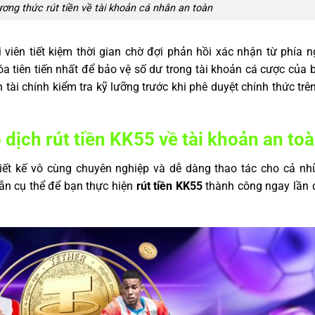
ng thức rút tiền về tài khoản cá nhân an toàn
 viên tiết kiệm thời gian chờ đợi phản hồi xác nhận từ phía 
 tiên tiến nhất để bảo vệ số dư trong tài khoản cá cược của 
ài chính kiểm tra kỹ lưỡng trước khi phê duyệt chính thức trê
dịch rút tiền KK55 về tài khoản an to
hiết kế vô cùng chuyên nghiệp và dễ dàng thao tác cho cả n
ẫn cụ thể để bạn thực hiện
rút tiền KK55
thành công ngay lần 