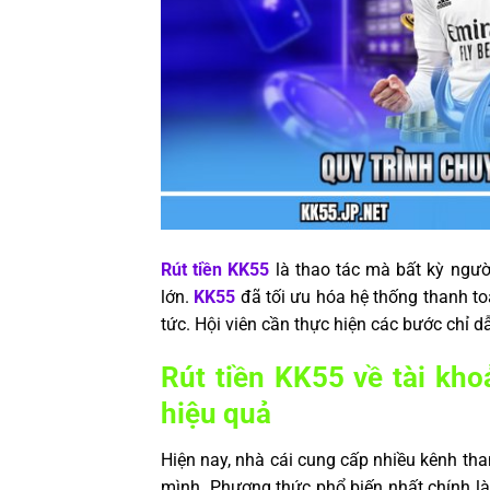
Rút tiền KK55
là thao tác mà bất kỳ ngườ
lớn.
KK55
đã tối ưu hóa hệ thống thanh t
tức. Hội viên cần thực hiện các bước chỉ 
Rút tiền KK55 về tài kh
hiệu quả
Hiện nay, nhà cái cung cấp nhiều kênh th
mình. Phương thức phổ biến nhất chính là