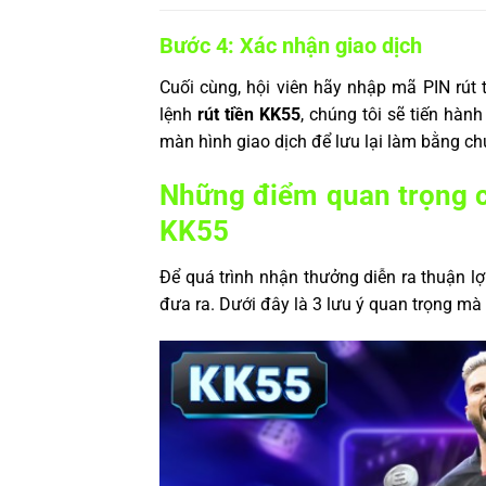
Bước 4: Xác nhận giao dịch
Cuối cùng, hội viên hãy nhập mã PIN rút 
lệnh
rút tiền KK55
, chúng tôi sẽ tiến hành
màn hình giao dịch để lưu lại làm bằng ch
Những điểm quan trọng cầ
KK55
Để quá trình nhận thưởng diễn ra thuận l
đưa ra. Dưới đây là 3 lưu ý quan trọng m